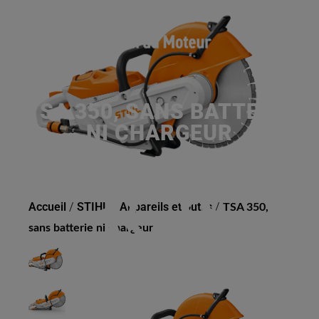
TSA 350, SANS BATTERIE
NI CHARGEUR
Accueil
/
STIHL
/
Appareils et outils
/
TSA 350,
sans batterie ni chargeur