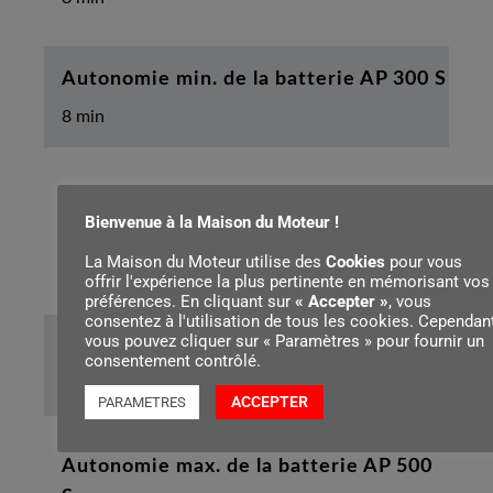
Autonomie min. de la batterie AP 300 S
8 min
Autonomie max. de la batterie AP 300
Bienvenue à la Maison du Moteur !
S
La Maison du Moteur utilise des
Cookies
pour vous
15 min
offrir l'expérience la plus pertinente en mémorisant vos
préférences. En cliquant sur
« Accepter »
, vous
consentez à l'utilisation de tous les cookies. Cependant
vous pouvez cliquer sur « Paramètres » pour fournir un
Autonomie min. de la batterie AP 500 S
consentement contrôlé.
11 min
ACCEPTER
PARAMETRES
Autonomie max. de la batterie AP 500