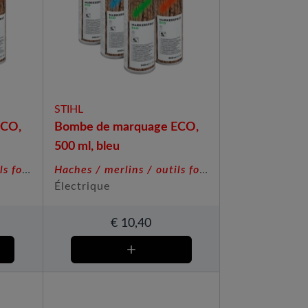
STIHL
ECO,
Bombe de marquage ECO,
500 ml, bleu
Haches / merlins / outils forestiers
Haches / merlins / outils forestiers
Électrique
€
10,40