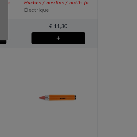
Haches / merlins / outils forestiers
Haches / merlins / outils forestiers
Électrique
€
11,30