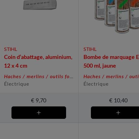
STIHL
STIHL
Coin d’abattage, aluminium,
Bombe de marquage 
12 x 4 cm
500 ml, jaune
Haches / merlins / outils forestiers
Électrique
Électrique
€
9,70
€
10,40