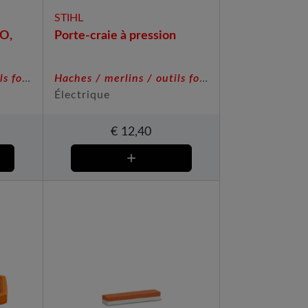
STIHL
RO,
Porte-craie à pression
Haches / merlins / outils forestiers
Haches / merlins / outils forestiers
Électrique
€
12,40