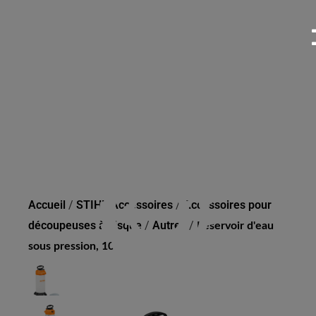
RÉSERVOIR D'EAU SOUS
PRESSION, 10 L
Accueil
/
STIHL Accessoires
/
Accessoires pour
découpeuses à disque
/
Autres
/
Réservoir d'eau
sous pression, 10 l