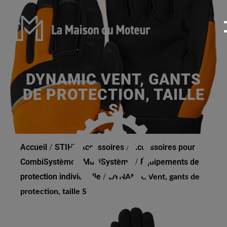
DYNAMIC VENT, GANTS
DE PROTECTION, TAILLE
S
Accueil
/
STIHL Accessoires
/
Accessoires pour
CombiSystème / MultiSystème
/
Équipements de
protection individuelle
/
DYNAMIC Vent, gants de
protection, taille S