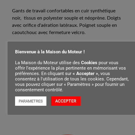
Gants de travail confortables en cuir synthétique
noir, tissus en polyester souple et néoprène. Doigts
avec orifice d'aération latéraux. Poignet souple en
caoutchouc avec fermeture velcro.
Bienvenue à la Maison du Moteur !
Contenu par
La Maison du Moteur utilise des
Cookies
pour vous
offrir l'expérience la plus pertinente en mémorisant vos
préférences. En cliquant sur
« Accepter »
, vous
consentez à l'utilisation de tous les cookies. Cependant,
vous pouvez cliquer sur « Paramètres » pour fournir un
consentement contrôlé.
ACCEPTER
PARAMETRES