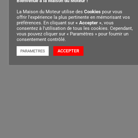
Bienvenue à la Maison du Moteur !
La Maison du Moteur utilise des
Cookies
pour vous
Le disque à découper diamanté STIHL D-R80, d’un
offrir l'expérience la plus pertinente en mémorisant vos
diamètre de 350 mm, est compatible avec les
préférences. En cliquant sur
« Accepter »
, vous
consentez à l'utilisation de tous les cookies. Cependant,
découpeuses à disque suivantes :
vous pouvez cliquer sur « Paramètres » pour fournir un
consentement contrôlé.
ACCEPTER
PARAMETRES
Contenu par