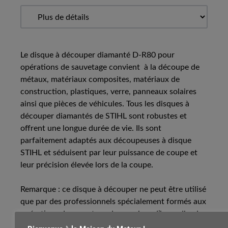
Le disque à découper diamanté D-R80 pour
opérations de sauvetage convient à la découpe de
métaux, matériaux composites, matériaux de
construction, plastiques, verre, panneaux solaires
ainsi que pièces de véhicules. Tous les disques à
découper diamantés de STIHL sont robustes et
offrent une longue durée de vie. Ils sont
parfaitement adaptés aux découpeuses à disque
STIHL et séduisent par leur puissance de coupe et
leur précision élevée lors de la coupe.
Remarque : ce disque à découper ne peut être utilisé
que par des professionnels spécialement formés aux
opérations de sauvetage des services d’incendie, de
secours et d’urgence.