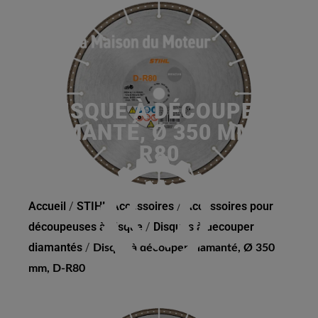
DISQUE À DÉCOUPER
DIAMANTÉ, Ø 350 MM, D-
R80
Accueil
/
STIHL Accessoires
/
Accessoires pour
découpeuses à disque
/
Disques à découper
diamantés
/
Disque à découper diamanté, Ø 350
mm, D-R80