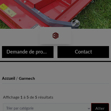
Garmech
Demande de produit
Contact
Accueil
/
Garmech
Affichage
1
à
5
de
5
résultats
Aller