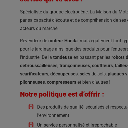
Spécialiste du groupe électrogène, La Maison du Mote
par sa capacité d’écoute et de compréhension de ses c
acteurs du marché.
Revendeur de
moteur Honda
, mais également tout ty
pour le jardinage ainsi que des produits pour l’entrepr
l’industrie. De la
tondeuse
en passant par les
robots d
débroussailleuses
,
tronçonneuses
,
souffleurs
,
taille
scarificateurs
,
découpeuses
,
scies
de sols,
plaques v
pilonneuses
,
compresseurs
et bien d’autres !
Notre politique est d’offrir :
Des produits de qualité, sécurisés et respect
l’environnement
Un service personnalisé et irréprochable