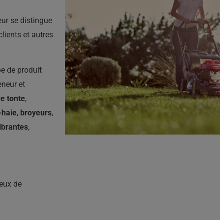
ur se distingue
lients et autres
pe de produit
eneur et
e tonte
,
s-haie
,
broyeurs
,
ibrantes
,
ueux de