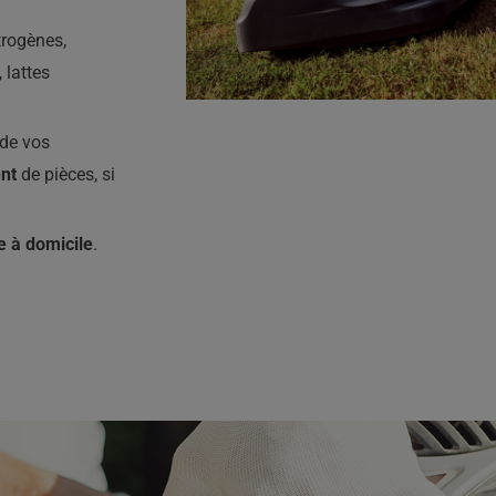
trogènes,
 lattes
de vos
nt
de pièces, si
e à domicile
.