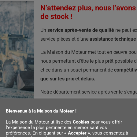
N’attendez plus, nous l’avon
de stock !
Un
service après-vente de qualité
ne peut ex
service pièces et d’une
assistance technique 
La Maison du Moteur met tout en œuvre pour 
nous permettant d’être le plus prêt possible de
et ce dans un souci permanent de
compétitivi
que sur les prix et délais.
Notre département service après-vente s’en
à notre réseau de distributeurs et à nos client
d’actualiser en permanence la connaissance e
Bienvenue à la Maison du Moteur !
produits.
La Maison du Moteur est revendeur
La Maison du Moteur utilise des
Cookies
pour vous offrir
stationnaires Honda
.
l'expérience la plus pertinente en mémorisant vos
préférences. En cliquant sur
« Accepter »
, vous consentez à