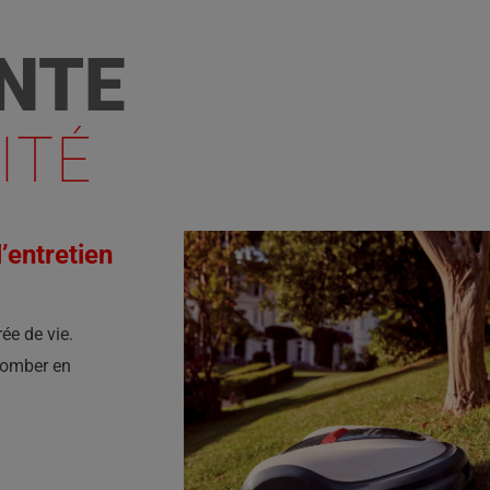
NTE
ITÉ
’entretien
ée de vie.
tomber en