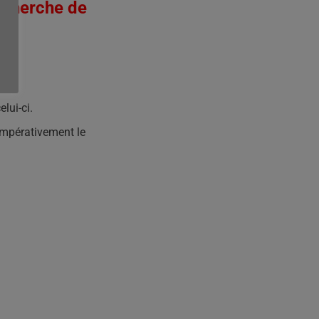
echerche de
:
ne.
.
lui-ci.
impérativement le