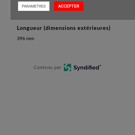
130 mm
ACCEPTER
PARAMETRES
Longueur (dimensions extérieures)
396 mm
Contenu par