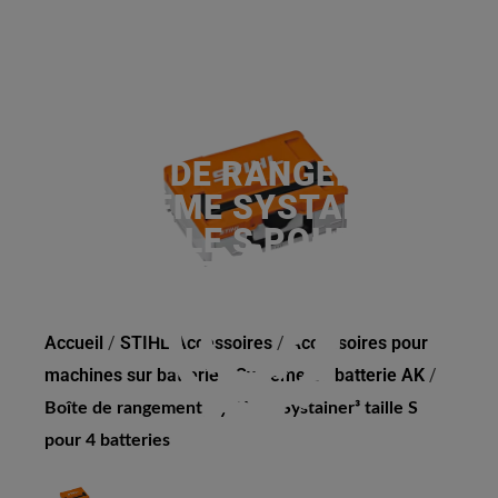
BOÎTE DE RANGEMENT,
SYSTÈME SYSTAINER³
TAILLE S POUR 4
BATTERIES
Accueil
/
STIHL Accessoires
/
Accessoires pour
machines sur batterie
/
Système de batterie AK
/
Boîte de rangement, système Systainer³ taille S
pour 4 batteries