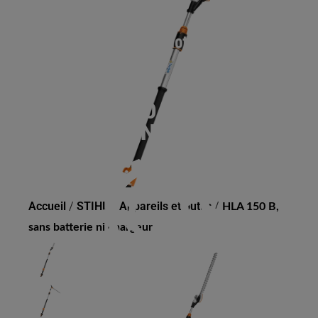
HLA 150 B, SANS
BATTERIE NI CHARGEUR
Accueil
/
STIHL
/
Appareils et outils
/
HLA 150 B,
sans batterie ni chargeur