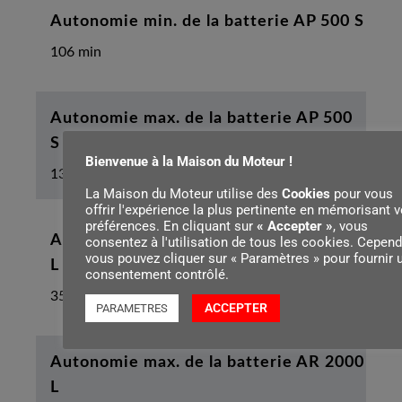
Autonomie min. de la batterie AP 500 S
106 min
Autonomie max. de la batterie AP 500
S
Bienvenue à la Maison du Moteur !
132 min
La Maison du Moteur utilise des
Cookies
pour vous
offrir l'expérience la plus pertinente en mémorisant 
préférences. En cliquant sur
« Accepter »
, vous
Autonomie min. de la batterie AR 2000
consentez à l'utilisation de tous les cookies. Cepend
vous pouvez cliquer sur « Paramètres » pour fournir 
L
consentement contrôlé.
352 min
ACCEPTER
PARAMETRES
Autonomie max. de la batterie AR 2000
L