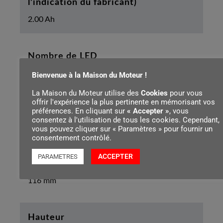
l'indication du fabricant)
2.00 Ah
Nombre de LED
4
Bienvenue à la Maison du Moteur !
La Maison du Moteur utilise des
Cookies
pour vous
offrir l'expérience la plus pertinente en mémorisant vos
Technologie de cellules de batterie
préférences. En cliquant sur
« Accepter »
, vous
consentez à l'utilisation de tous les cookies. Cependant,
Lithium-ion
vous pouvez cliquer sur « Paramètres » pour fournir un
consentement contrôlé.
ACCEPTER
PARAMETRES
Largeur
116 mm
Hauteur