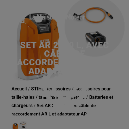
SET AR 2000 L, AVEC
CÂBLE DE
RACCORDEMENT AR L ET
ADAPTATEUR AP
Accueil
/
STIHL Accessoires
/
Accessoires pour
taille-haies / taille-haies sur perche
/
Batteries et
chargeurs
/
Set AR 2000 L, avec câble de
raccordement AR L et adaptateur AP