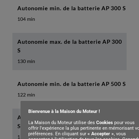
Autonomie min. de la batterie AP 300 S
104 min
Autonomie max. de la batterie AP 300
S
130 min
Autonomie min. de la batterie AP 500 S
122 min
Bienvenue à la Maison du Moteur !
Autonomie max. de la batterie AP 500
La Maison du Moteur utilise des
Cookies
pour vous
S
offrir l'expérience la plus pertinente en mémorisant v
préférences. En cliquant sur
« Accepter »
, vous
152 min