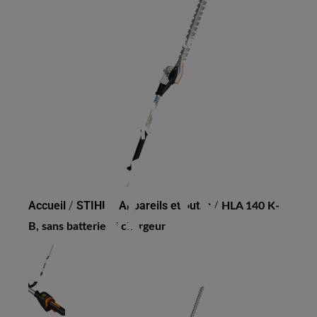
HLA 140 K-B, SANS
BATTERIE NI CHARGEUR
Accueil
/
STIHL
/
Appareils et outils
/
HLA 140 K-
B, sans batterie ni chargeur