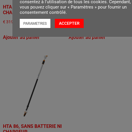
consentez à l'utilisation de tous les cookies. Cependant,
HTA 50, SANS BATTERIE NI
HTA 66, SANS BATTERIE NI
vous pouvez cliquer sur « Paramètres » pour fournir un
consentement contrôlé.
CHARGEUR
CHARGEUR
€
319,00
€
569,00
ACCEPTER
PARAMETRES
Ajouter au panier
Ajouter au panier
HTA 86, SANS BATTERIE NI
CHARGEUR