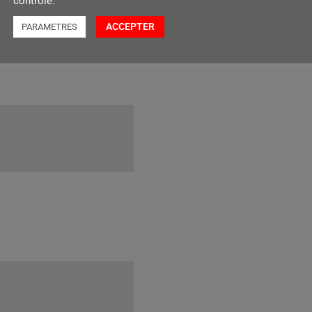
contrôlé.
ACCEPTER
PARAMETRES
terie