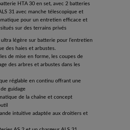
atterie HTA 30 en set, avec 2 batteries
 ALS 31 avec manche télescopique et
matique pour un entretien efficace et
situés sur des terrains privés
ltra légère sur batterie pour l’entretien
ue des haies et arbustes.
illes de mise en forme, les coupes de
gage des arbres et arbustes dans les
ue réglable en continu offrant une
é de guidage
omatique de la chaîne et concept
util
de intuitive adaptée aux droitiers et
teries AS 2 et un chargeur ALS 31