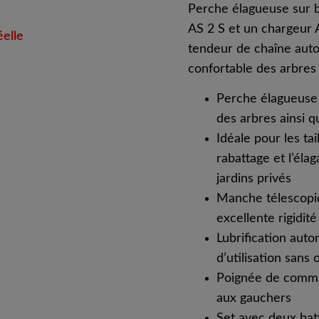
Perche élagueuse sur b
AS 2 S et un chargeur
éelle
tendeur de chaîne auto
confortable des arbres 
Perche élagueuse u
des arbres ainsi q
Idéale pour les ta
rabattage et l’éla
jardins privés
Manche télescopiq
excellente rigidit
Lubrification aut
d’utilisation sans o
Poignée de comman
aux gauchers
Set avec deux bat