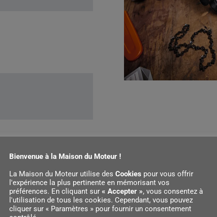
Bienvenue à la Maison du Moteur !
La Maison du Moteur utilise des
Cookies
pour vous offrir
l'expérience la plus pertinente en mémorisant vos
préférences. En cliquant sur
« Accepter »
, vous consentez à
l'utilisation de tous les cookies. Cependant, vous pouvez
cliquer sur « Paramètres » pour fournir un consentement