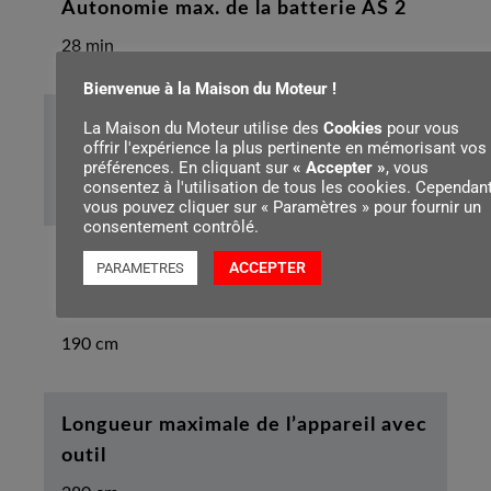
Autonomie max. de la batterie AS 2
28 min
Bienvenue à la Maison du Moteur !
Coupes max. par charge de batterie AS
La Maison du Moteur utilise des
Cookies
pour vous
offrir l'expérience la plus pertinente en mémorisant vos
2
préférences. En cliquant sur
« Accepter »
, vous
consentez à l'utilisation de tous les cookies. Cependant
140
vous pouvez cliquer sur « Paramètres » pour fournir un
consentement contrôlé.
ACCEPTER
PARAMETRES
Longueur minimale de l’appareil avec
outil
190 cm
Longueur maximale de l’appareil avec
outil