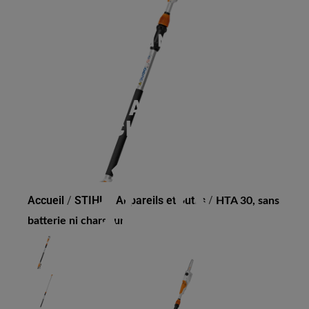
HTA 30, SANS BATTERIE
NI CHARGEUR
Accueil
/
STIHL
/
Appareils et outils
/
HTA 30, sans
batterie ni chargeur