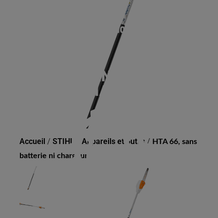
HTA 66, SANS BATTERIE
NI CHARGEUR
Accueil
/
STIHL
/
Appareils et outils
/
HTA 66, sans
batterie ni chargeur