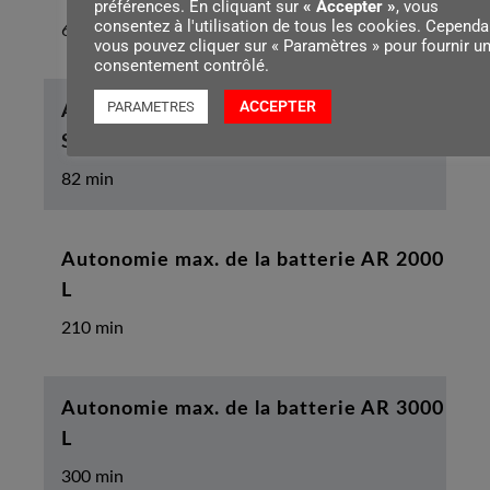
préférences. En cliquant sur
« Accepter »
, vous
consentez à l'utilisation de tous les cookies. Cependa
68 min
vous pouvez cliquer sur « Paramètres » pour fournir u
consentement contrôlé.
ACCEPTER
PARAMETRES
Autonomie max. de la batterie AP 500
S
82 min
Autonomie max. de la batterie AR 2000
L
210 min
Autonomie max. de la batterie AR 3000
L
300 min