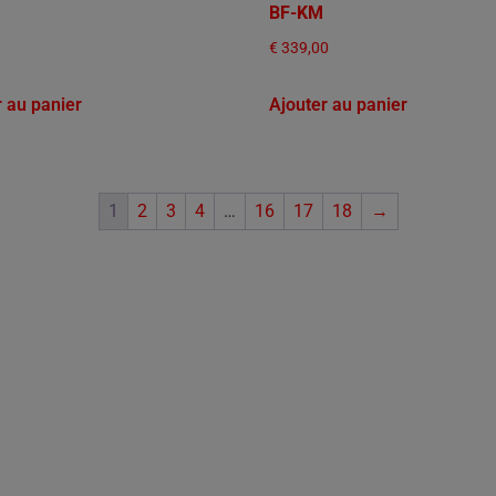
BF-KM
€
339,00
r au panier
Ajouter au panier
1
2
3
4
…
16
17
18
→