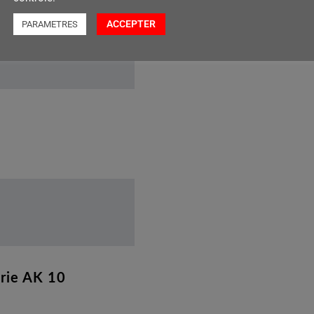
ACCEPTER
PARAMETRES
erie AK 10