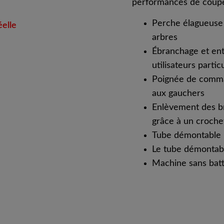
performances de coupe 
Perche élagueuse s
éelle
arbres
Ébranchage et ent
utilisateurs partic
Poignée de comman
aux gauchers
Enlèvement des b
grâce à un croche
Tube démontable p
Le tube démontable
Machine sans batt