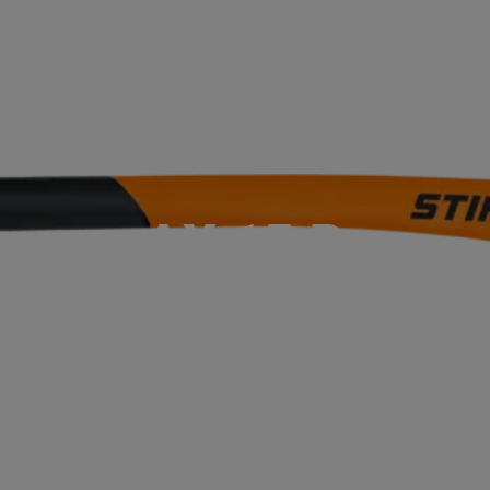
ACCUEIL
SERVICES
NOS MA
P
AX 15 P