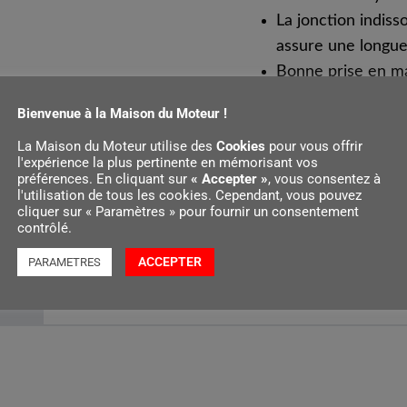
La jonction indiss
assure une longue
Bonne prise en ma
antidérapant de l
Bienvenue à la Maison du Moteur !
Répartition optim
La Maison du Moteur utilise des
Cookies
pour vous offrir
73 cm et un poids
l'expérience la plus pertinente en mémorisant vos
préférences. En cliquant sur
« Accepter »
, vous consentez à
l'utilisation de tous les cookies. Cependant, vous pouvez
cliquer sur « Paramètres » pour fournir un consentement
contrôlé.
ACCEPTER
PARAMETRES
ils