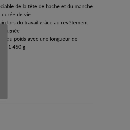
ociable de la tête de hache et du manche
 durée de vie
in lors du travail grâce au revêtement
a poignée
ale du poids avec une longueur de
 de 1 450 g