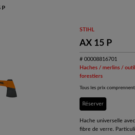
 P
STIHL
AX 15 P
# 00008816701
Haches / merlins / outi
forestiers
Tous les prix comprennent
Réserver
Hache universelle ave
fibre de verre. Particu