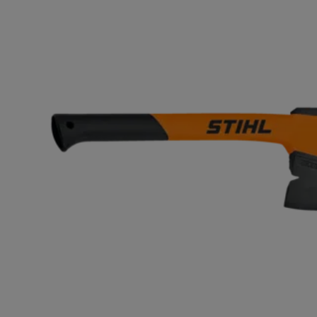
ACCUEIL
SERVICES
NOS MA
P
AX 6 P