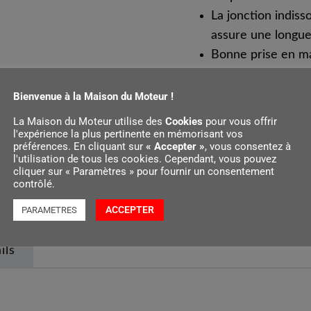
La jonction indiss
assure une longue
Bonne prise en ma
antidérapant de l
Avec arrache-clou
Bienvenue à la Maison du Moteur !
Répartition optim
La Maison du Moteur utilise des
Cookies
pour vous offrir
37 cm et un poids
l'expérience la plus pertinente en mémorisant vos
préférences. En cliquant sur
« Accepter »
, vous consentez à
l'utilisation de tous les cookies. Cependant, vous pouvez
cliquer sur « Paramètres » pour fournir un consentement
contrôlé.
ACCEPTER
PARAMETRES
ils