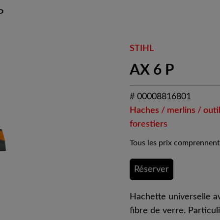
P
STIHL
AX 6 P
# 00008816801
Haches / merlins / outi
forestiers
Tous les prix comprennent
Réserver
Hachette universelle 
fibre de verre. Particu