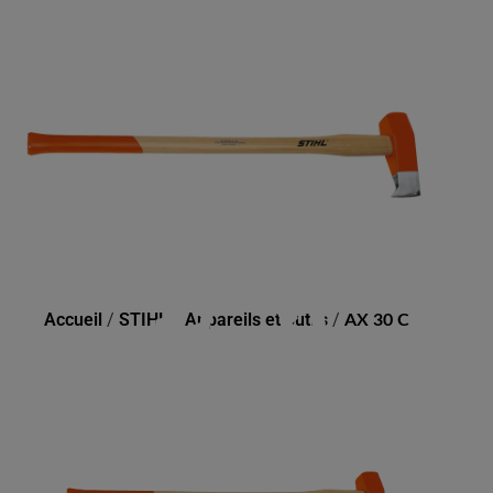
AX 30 C
Accueil
/
STIHL
/
Appareils et outils
/
AX 30 C