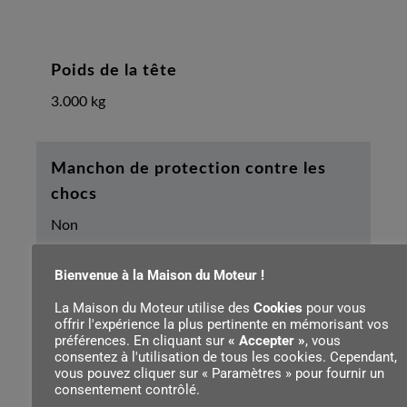
Poids de la tête
3.000 kg
Manchon de protection contre les
chocs
Non
Bienvenue à la Maison du Moteur !
Nez pivotant
La Maison du Moteur utilise des
Cookies
pour vous
offrir l'expérience la plus pertinente en mémorisant vos
Oui
préférences. En cliquant sur
« Accepter »
, vous
consentez à l'utilisation de tous les cookies. Cependant,
vous pouvez cliquer sur « Paramètres » pour fournir un
consentement contrôlé.
Longueur de la tige