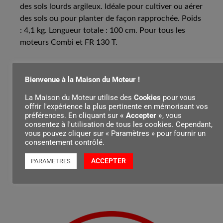
des sols lourds argileux. Idéale pour cultiver ou aérer
des sols ou pour planter de façon rapprochée. Poids
: 4,1 kg. Longueur totale : 100 cm. Pour tous les
moteurs Combi et FR 130 T.
Bienvenue à la Maison du Moteur !
Contenu par
La Maison du Moteur utilise des
Cookies
pour vous
offrir l'expérience la plus pertinente en mémorisant vos
préférences. En cliquant sur
« Accepter »
, vous
consentez à l'utilisation de tous les cookies. Cependant,
vous pouvez cliquer sur « Paramètres » pour fournir un
consentement contrôlé.
ACCEPTER
PARAMETRES