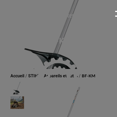
BF-KM
Accueil
/
STIHL
/
Appareils et outils
/
BF-KM