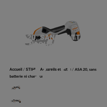
ASA 20, SANS BATTERIE
NI CHARGEUR
Accueil
/
STIHL
/
Appareils et outils
/
ASA 20, sans
batterie ni chargeur