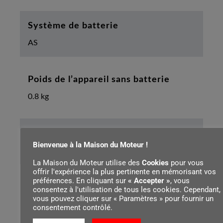
Système de batterie
AS
Poids de l’appareil sans batterie
0.8 kg
Largeur d'ouverture de lame max.
Bienvenue à la Maison du Moteur !
25 mm
La Maison du Moteur utilise des
Cookies
pour vous
offrir l'expérience la plus pertinente en mémorisant vos
préférences. En cliquant sur
« Accepter »
, vous
Épaisseur de coupe max.
consentez à l'utilisation de tous les cookies. Cependant,
vous pouvez cliquer sur « Paramètres » pour fournir un
25 mm
consentement contrôlé.