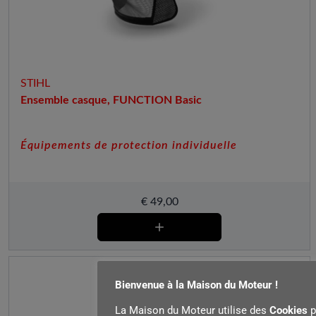
STIHL
Ensemble casque, FUNCTION Basic
Équipements de protection individuelle
€
49,00
Bienvenue à la Maison du Moteur !
La Maison du Moteur utilise des
Cookies
p