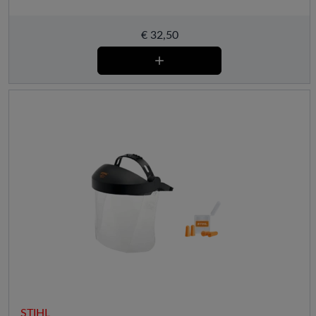
€
32,50
STIHL