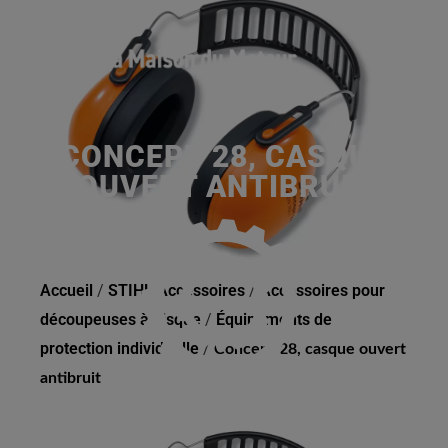
CONCEPT 28, CASQUE
OUVERT ANTIBRUIT
Accueil
/
STIHL Accessoires
/
Accessoires pour
découpeuses à disque
/
Équipements de
protection individuelle
/
Concept 28, casque ouvert
antibruit