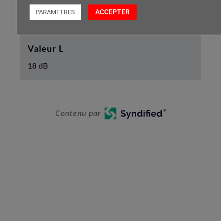
ACCEPTER
PARAMETRES
27 dB
Valeur L
18 dB
Contenu par