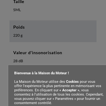
Taille
SML
Poids
220 g
Valeur d'insonorisation
28 dB
Bienvenue à la Maison du Moteur !
Valeur H
La Maison du Moteur utilise des
Cookies
pour vous
offrir l'expérience la plus pertinente en mémorisant vos
31 dB
préférences. En cliquant sur
« Accepter »
, vous
consentez à l'utilisation de tous les cookies. Cependant,
vous pouvez cliquer sur « Paramètres » pour fournir un
consentement contrôlé.
Valeur M