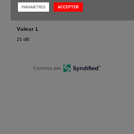
ACCEPTER
PARAMETRES
29 dB
Valeur L
21 dB
Contenu par