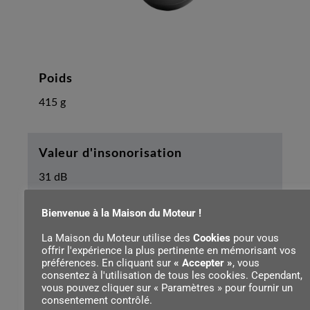
Poids
415 g
Valeur d'insonorisation
31 dB
Bienvenue à la Maison du Moteur !
Valeur H
La Maison du Moteur utilise des
Cookies
pour vous
offrir l'expérience la plus pertinente en mémorisant vos
36 dB
préférences. En cliquant sur
« Accepter »
, vous
consentez à l'utilisation de tous les cookies. Cependant,
vous pouvez cliquer sur « Paramètres » pour fournir un
consentement contrôlé.
Valeur M