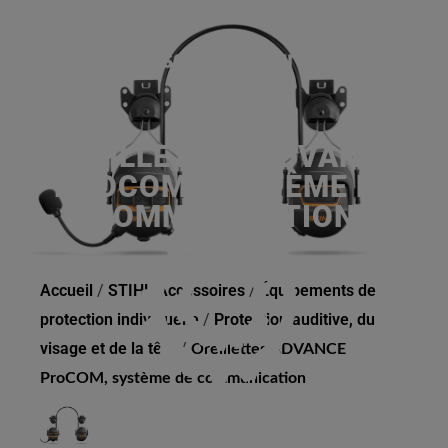
OREILLETTES ADVANCE
PROCOM, SYSTÈME DE
COMMUNICATION
Accueil
/
STIHL Accessoires
/
Équipements de
protection individuelle
/
Protection auditive, du
visage et de la tête
/
Oreillettes ADVANCE
ProCOM, système de communication