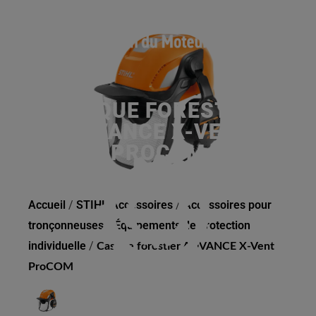
CASQUE FORESTIER
ADVANCE X-VENT
PROCOM
Accueil
/
STIHL Accessoires
/
Accessoires pour
tronçonneuses
/
Équipements de protection
individuelle
/
Casque forestier ADVANCE X-Vent
ProCOM