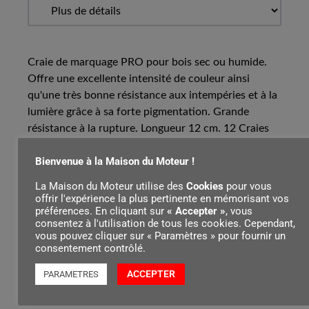
Craie de marquage PRO pour bois sec ou humide.
Offre une excellente intensité de couleur ainsi
qu'une très bonne résistance aux intempéries et à la
lumière grâce à sa forte pigmentation. Grande
résistance à la rupture. Longueur 12 cm. 12 Craies
par boîte.
Bienvenue à la Maison du Moteur !
La Maison du Moteur utilise des
Cookies
pour vous
offrir l'expérience la plus pertinente en mémorisant vos
Contenu par
préférences. En cliquant sur
« Accepter »
, vous
consentez à l'utilisation de tous les cookies. Cependant,
vous pouvez cliquer sur « Paramètres » pour fournir un
consentement contrôlé.
ACCEPTER
PARAMETRES