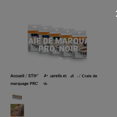
CRAIE DE MARQUAGE
PRO, NOIR
Accueil
/
STIHL
/
Appareils et outils
/
Craie de
marquage PRO, noir