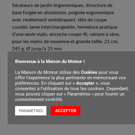
Sécateurs de jardin érgonomiques. Structure de
base forgée en aluminium, poignée ergonomique
avec revêtement antidérapant, tête de coupe
coudée, lame interchangeable, fermeture pratique
d’une seule main, encoche coupe-fil, rainure à sève,
pour les mains de moyenne et grande taille. 21 cm,
245 g, Ø jusqu’à 25 mm.
Bienvenue à la Maison du Moteur !
La Maison du Moteur utilise des
Cookies
pour vous
Contenu par
offrir l'expérience la plus pertinente en mémorisant vos
préférences. En cliquant sur
« Accepter »
, vous
consentez à l'utilisation de tous les cookies. Cependant,
vous pouvez cliquer sur « Paramètres » pour fournir un
consentement contrôlé.
ACCEPTER
PARAMETRES