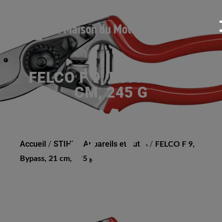
FELCO F 9, BYPASS, 21
CM, 245 G
Accueil
/
STIHL
/
Appareils et outils
/
FELCO F 9,
Bypass, 21 cm, 245 g