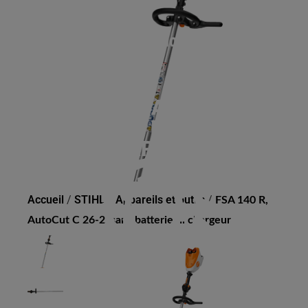
FSA 140 R, AUTOCUT C
26-2, SANS BATTERIE NI
CHARGEUR
Accueil
/
STIHL
/
Appareils et outils
/
FSA 140 R,
AutoCut C 26-2, sans batterie ni chargeur