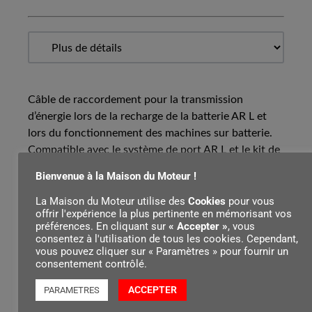
Câble de raccordement pour la transmission
d’énergie lors de la recharge de la batterie AR L et
lors du fonctionnement des machines sur batterie.
Compatible avec le système de port AR L et le kit de
support crochet. Longueur du câble 180 cm.
Bienvenue à la Maison du Moteur !
La Maison du Moteur utilise des
Cookies
pour vous
offrir l'expérience la plus pertinente en mémorisant vos
Contenu par
préférences. En cliquant sur
« Accepter »
, vous
consentez à l'utilisation de tous les cookies. Cependant,
vous pouvez cliquer sur « Paramètres » pour fournir un
consentement contrôlé.
ACCEPTER
PARAMETRES