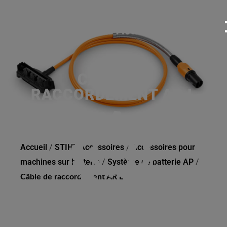
CÂBLE DE
RACCORDEMENT AR L
Accueil
/
STIHL Accessoires
/
Accessoires pour
machines sur batterie
/
Système de batterie AP
/
Câble de raccordement AR L