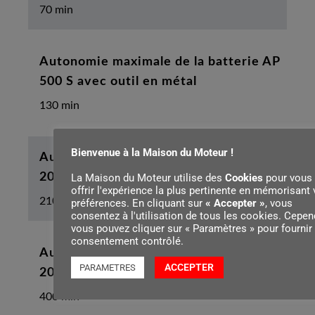
70 min
Autonomie maximale de la batterie AP
500 S avec outil en métal
130 min
Bienvenue à la Maison du Moteur !
Autonomie minimale de la batterie AR
2000 L avec outil en métal
La Maison du Moteur utilise des
Cookies
pour vous
offrir l'expérience la plus pertinente en mémorisant
210 min
préférences. En cliquant sur
« Accepter »
, vous
consentez à l'utilisation de tous les cookies. Cepen
vous pouvez cliquer sur « Paramètres » pour fournir
consentement contrôlé.
Autonomie maximale de la batterie AR
ACCEPTER
PARAMETRES
2000 L avec outil en métal
400 min