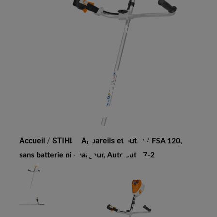
FSA 120, SANS BATTERIE
NI CHARGEUR, AUTOCUT
27-2
Accueil
/
STIHL
/
Appareils et outils
/
FSA 120,
sans batterie ni chargeur, AutoCut 27-2