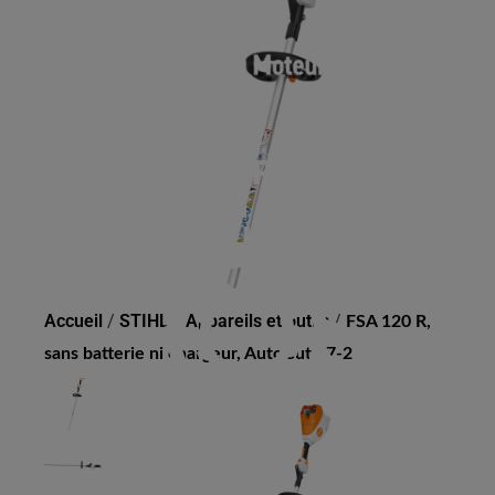
FSA 120 R, SANS
BATTERIE NI CHARGEUR,
AUTOCUT 27-2
Accueil
/
STIHL
/
Appareils et outils
/
FSA 120 R,
sans batterie ni chargeur, AutoCut 27-2