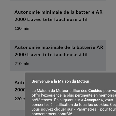
Autonomie minimale de la batterie AR
2000 L avec tête faucheuse à fil
130 min
Autonomie maximale de la batterie AR
2000 L avec tête faucheuse à fil
210 min
Bienvenue à la Maison du Moteur !
Autonomie minimale de la batterie AR
2000 L avec lame en plastique
La Maison du Moteur utilise des
Cookies
pour v
offrir l'expérience la plus pertinente en mémoris
220 min
préférences. En cliquant sur
« Accepter »
, vous
consentez à l'utilisation de tous les cookies. Ce
vous pouvez cliquer sur « Paramètres » pour four
consentement contrôlé.