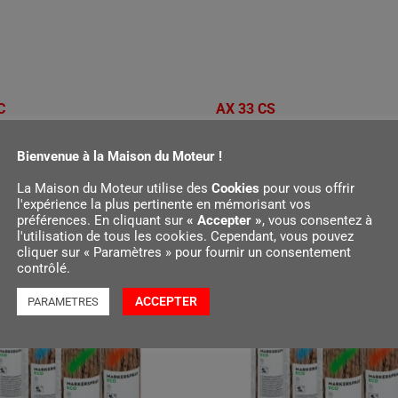
C
AX 33 CS
€
119,00
Bienvenue à la Maison du Moteur !
r au panier
Ajouter au panier
La Maison du Moteur utilise des
Cookies
pour vous offrir
l'expérience la plus pertinente en mémorisant vos
préférences. En cliquant sur
« Accepter »
, vous consentez à
l'utilisation de tous les cookies. Cependant, vous pouvez
cliquer sur « Paramètres » pour fournir un consentement
contrôlé.
ACCEPTER
PARAMETRES