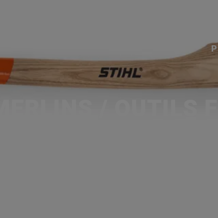
ACCUEIL
SERVICES
NOS MA
P
MERLINS / OUTILS 