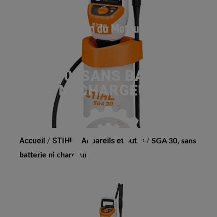
SGA 30, SANS BATTERIE
NI CHARGEUR
Accueil
/
STIHL
/
Appareils et outils
/
SGA 30, sans
batterie ni chargeur