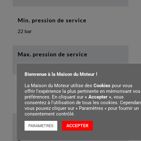
Min. pression de service
22 bar
Max. pression de service
36 psi
Bienvenue à la Maison du Moteur !
La Maison du Moteur utilise des
Cookies
pour vous
Autonomie max. de la batterie AS 2
offrir l'expérience la plus pertinente en mémorisant vos
préférences. En cliquant sur
« Accepter »
, vous
30 min
consentez à l'utilisation de tous les cookies. Cependant
vous pouvez cliquer sur « Paramètres » pour fournir un
consentement contrôlé.
Max. réservoirs par charge de batterie
ACCEPTER
PARAMETRES
AS 2