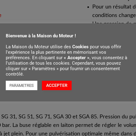
Pour un résultat 
e
conditions chang
Une pression de p
Convient pour SG 
Bienvenue à la Maison du Moteur !
La Maison du Moteur utilise des
Cookies
pour vous offrir
l'expérience la plus pertinente en mémorisant vos
préférences. En cliquant sur
« Accepter »
, vous consentez à
l'utilisation de tous les cookies. Cependant, vous pouvez
cliquer sur « Paramètres » pour fournir un consentement
contrôlé.
ACCEPTER
PARAMETRES
 SG 31, SG 51, SG 71, SGA 30 et SGA 85. Pression du pul
 bar. La buse réglable en laiton permet de régler le volu
à jet plein. Pour une pulvérisation optimale même dans 