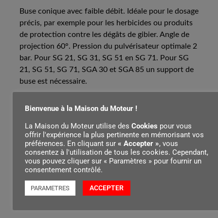
Buse conique avec faible débit. Idéale pour le dosage
précis, par exemple pour les herbicides ou produits
de protection contre les dégâts de gibier. Angle de
projection 60°. Pression du pulvérisateur optimale 2
bar. Pour SG 21, SG 31, SG 51 en SG 71. Pour SG
21, SG 51, SG 71, SGA 30 et SGA 85 un support de
buse est nécessaire.
Bienvenue à la Maison du Moteur !
La Maison du Moteur utilise des
Cookies
pour vous
Contenu par
offrir l'expérience la plus pertinente en mémorisant vos
préférences. En cliquant sur
« Accepter »
, vous
consentez à l'utilisation de tous les cookies. Cependant,
vous pouvez cliquer sur « Paramètres » pour fournir un
consentement contrôlé.
ACCEPTER
PARAMETRES