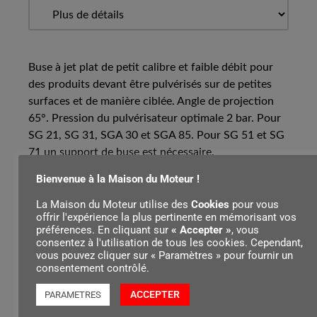
Buse à jet plat de petit calibre et faible débit pour
des produits devant être pulvérisés sur de petites
surfaces et de manière ciblée. Angle de projection
65°. Pression du pulvérisateur optimale 2 bar. Pour
SG 21, SG 31, SGA 30 et SGA 85. Pour SG 51 et SG
71 un support de buse est nécessaire.
Bienvenue à la Maison du Moteur !
La Maison du Moteur utilise des
Cookies
pour vous
offrir l'expérience la plus pertinente en mémorisant vos
Contenu par
préférences. En cliquant sur
« Accepter »
, vous
consentez à l'utilisation de tous les cookies. Cependant,
vous pouvez cliquer sur « Paramètres » pour fournir un
consentement contrôlé.
ACCEPTER
PARAMETRES