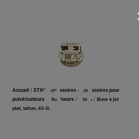
BUSE À JET PLAT,
LAITON, 65-0025
Accueil
/
STIHL Accessoires
/
Accessoires pour
pulvérisateurs / atomiseurs
/
Buses
/
Buse à jet
plat, laiton, 65-0025