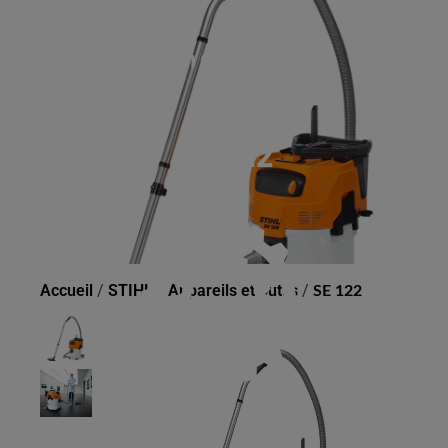
SE 122
Accueil
/
STIHL
/
Appareils et outils
/
SE 122