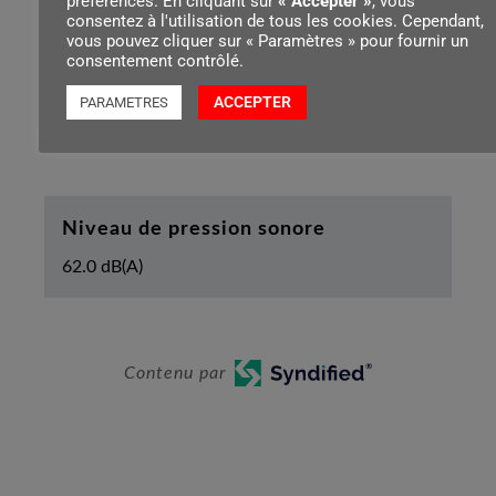
préférences. En cliquant sur
« Accepter »
, vous
consentez à l'utilisation de tous les cookies. Cependant,
3.0 m
vous pouvez cliquer sur « Paramètres » pour fournir un
consentement contrôlé.
ACCEPTER
PARAMETRES
Diamètre de tuyau flexible
36 mm
Niveau de pression sonore
62.0 dB(A)
Contenu par