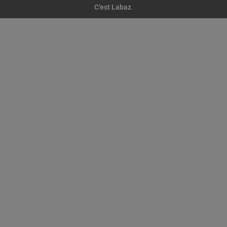
C’est Labaz
.