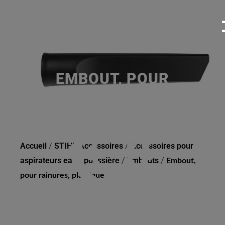
EMBOUT, POUR
RAINURES, PLASTIQUE
Accueil
/
STIHL Accessoires
/
Accessoires pour
aspirateurs eau / poussière
/
Embouts
/
Embout,
pour rainures, plastique