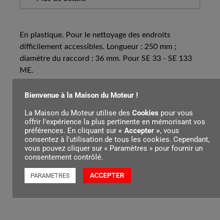
En plastique. Pour le nettoyage des endroits
difficilement accessibles. Longueur : 250 mm ;
diamètre du raccord : 36 mm. Pour SE 33 - SE 133
ME.
Bienvenue à la Maison du Moteur !
Contenu par
La Maison du Moteur utilise des
Cookies
pour vous
offrir l'expérience la plus pertinente en mémorisant vos
préférences. En cliquant sur
« Accepter »
, vous
consentez à l'utilisation de tous les cookies. Cependant,
vous pouvez cliquer sur « Paramètres » pour fournir un
consentement contrôlé.
ACCEPTER
PARAMETRES