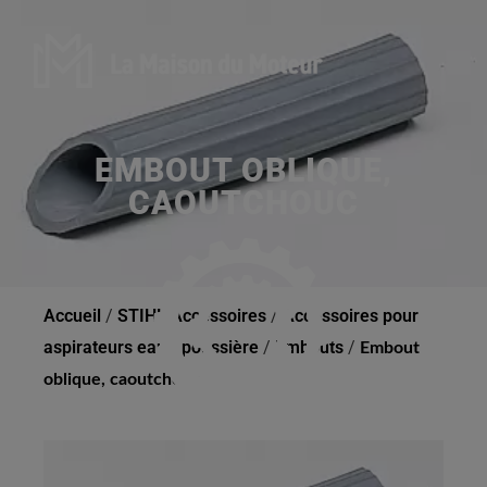
EMBOUT OBLIQUE,
CAOUTCHOUC
Accueil
/
STIHL Accessoires
/
Accessoires pour
aspirateurs eau / poussière
/
Embouts
/
Embout
oblique, caoutchouc