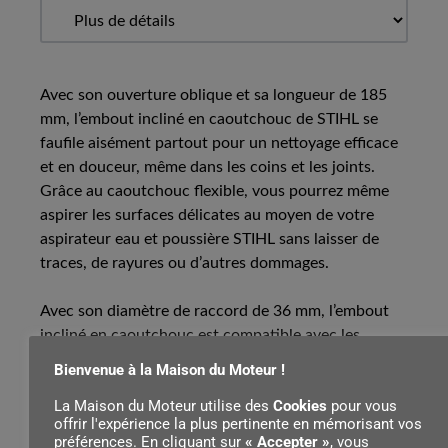
Avec son ouverture oblique et sa longueur de 185
mm, l’embout incliné en caoutchouc de STIHL se
faufile aisément partout pour un nettoyage efficace
et en douceur, même dans les coins et les joints.
Grâce au caoutchouc flexible, vous pourrez même
aspirer les surfaces délicates au moyen de votre
aspirateur eau et poussière STIHL sans laisser de
traces, de rayures ou d’autres dommages.
Avec son diamètre de raccord de 36 mm, l’embout
incliné en caoutchouc est compatible avec les
aspirateurs eau et poussière électriques STIHL SE 33
Bienvenue à la Maison du Moteur !
à STIHL SE 133 ME, ainsi qu’avec les aspirateurs sur
La Maison du Moteur utilise des
Cookies
pour vous
batterie STIHL SEA 60 et STIHL SEA 100.
offrir l'expérience la plus pertinente en mémorisant vos
préférences. En cliquant sur
« Accepter »
, vous