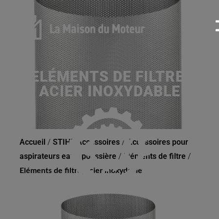
ELÉMENTS DE FILTRE,
ACIER INOXYDABLE
Accueil
/
STIHL Accessoires
/
Accessoires pour
aspirateurs eau / poussière
/
Éléments de filtre
/
Eléments de filtre, acier inoxydable