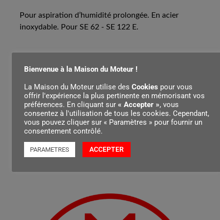
Pour aspiration d’humidité prolongée. En acier
inoxydable. Pour SE 62 - SE 122 E.
Contenu par
Bienvenue à la Maison du Moteur !
La Maison du Moteur utilise des
Cookies
pour vous
offrir l'expérience la plus pertinente en mémorisant vos
préférences. En cliquant sur
« Accepter »
, vous
consentez à l'utilisation de tous les cookies. Cependant,
vous pouvez cliquer sur « Paramètres » pour fournir un
consentement contrôlé.
ACCEPTER
PARAMETRES