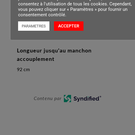
consentez à l'utilisation de tous les cookies. Cependant,
vous pouvez cliquer sur « Paramètres » pour fournir un
consentement contrôlé.
Poids de l’appareil sans batterie
ACCEPTER
PARAMETRES
3.4 kg
Longueur jusqu'au manchon
accouplement
92 cm
Contenu par