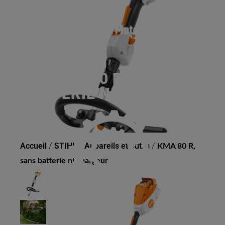
KMA 80 R, SANS
BATTERIE NI CHARGEUR
Accueil
/
STIHL
/
Appareils et outils
/
KMA 80 R,
sans batterie ni chargeur