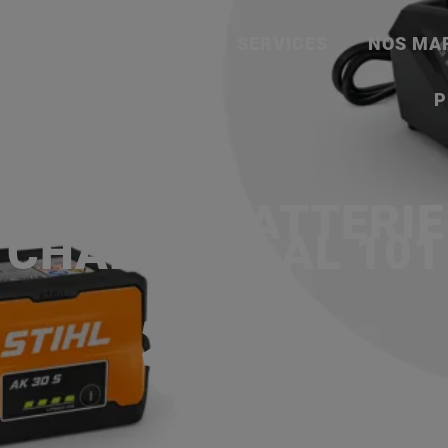
ACCUEIL
SERVICES
NOS MA
P
 AVEC 2X BATTERIE 
CHARGEUR AL 101