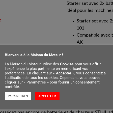
Starter set avec 2x ba
idéal pour les machin
e
Starter set avec 2
101
Compatible avec t
AK
Bienvenue à la Maison du Moteur !
La Maison du Moteur utilise des
Cookies
pour vous offrir
l'expérience la plus pertinente en mémorisant vos
préférences. En cliquant sur
« Accepter »
, vous consentez à
l'utilisation de tous les cookies. Cependant, vous pouvez
cliquer sur « Paramètres » pour fournir un consentement
contrôlé.
ACCEPTER
PARAMETRES
possédez pas encore de batterie et de chargeur STIHL ad