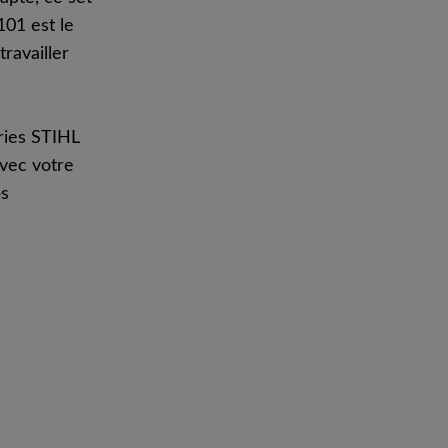
01 est le
travailler
ries STIHL
vec votre
ps