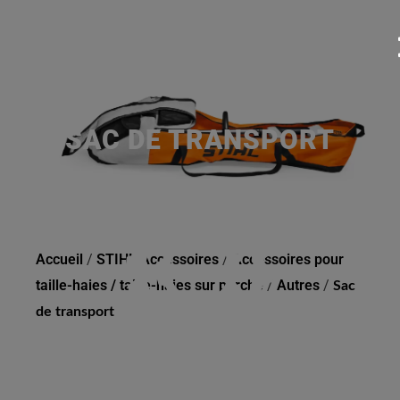
SAC DE TRANSPORT
Accueil
/
STIHL Accessoires
/
Accessoires pour
taille-haies / taille-haies sur perche
/
Autres
/
Sac
de transport