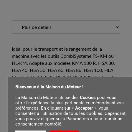
Idéal pour le transport et le rangement de la
machine avec les outils CombiSystème FS-KM ou
HL-KM. Adapté aux modèles KMA 130 R, HSA 30,
HSA 40, HSA 50, HSA 60, HSA 86, HSA 100, HLA
56, BGA 60, BGA 85, BGA 86 BGA 100 et à tous les
moteurs CombiSystème avec poignée circulaire.
Bienvenue à la Maison du Moteur !
La Maison du Moteur utilise des
Cookies
pour vous
offrir l'expérience la plus pertinente en mémorisant vos
préférences. En cliquant sur
« Accepter »
, vous
consentez à l'utilisation de tous les cookies. Cependant,
Contenu par
vous pouvez cliquer sur « Paramètres » pour fournir un
consentement contrôlé.