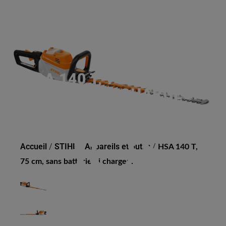
HSA 140 T, 75 CM, SANS
BATTERIE NI CHARGEUR
Accueil
/
STIHL
/
Appareils et outils
/
HSA 140 T,
75 cm, sans batterie ni chargeur