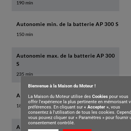
190 min
Autonomie min. de la batterie AP 300 S
150 min
Autonomie max. de la batterie AP 300
S
235 min
Bienvenue à la Maison du Moteur !
Autonomie min. de la batterie AP 500 S
La Maison du Moteur utilise des
Cookies
pour vous
offrir l'expérience la plus pertinente en mémorisant 
180 min
préférences. En cliquant sur
« Accepter »
, vous
consentez à l'utilisation de tous les cookies. Cepend
vous pouvez cliquer sur « Paramètres » pour fournir 
consentement contrôlé.
Autonomie max. de la batterie AP 500