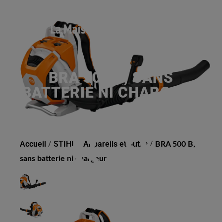
BRA 500 B, SANS
BATTERIE NI CHARGEUR
Accueil
/
STIHL
/
Appareils et outils
/
BRA 500 B,
sans batterie ni chargeur