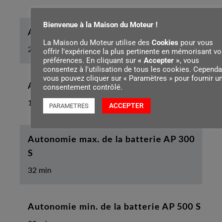
Bienvenue à la Maison du Moteur !
Autonomie max. de la batterie AP 300
La Maison du Moteur utilise des
Cookies
pour vous
26 min
offrir l'expérience la plus pertinente en mémorisant v
préférences. En cliquant sur
« Accepter »
, vous
consentez à l'utilisation de tous les cookies. Cependa
vous pouvez cliquer sur « Paramètres » pour fournir u
Autonomie min. de la batterie AP 300 S
consentement contrôlé.
16 min
ACCEPTER
PARAMETRES
Autonomie max. de la batterie AP 300
S
32 min
Autonomie min. de la batterie AP 500 S