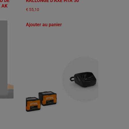
D DE
RALLONGE D’AXE HTA 50
 AK
€
55,10
Ajouter au panier