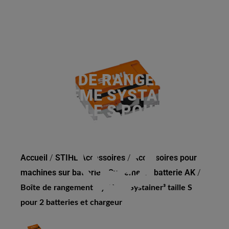
BOÎTE DE RANGEMENT,
SYSTÈME SYSTAINER³
TAILLE S POUR 2
BATTERIES ET CHARGEUR
Accueil
/
STIHL Accessoires
/
Accessoires pour
machines sur batterie
/
Système de batterie AK
/
Boîte de rangement, système Systainer³ taille S
pour 2 batteries et chargeur