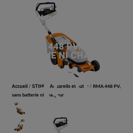
RMA 448 PV, SANS
BATTERIE NI CHARGEUR
Accueil
/
STIHL
/
Appareils et outils
/
RMA 448 PV,
sans batterie ni chargeur