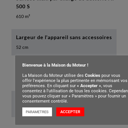
500 S
610 m²
Largeur de l'appareil sans accessoires
52 cm
Bienvenue à la Maison du Moteur !
Hauteur maximale de l’appareil
La Maison du Moteur utilise des
Cookies
pour vous
108 cm
offrir l'expérience la plus pertinente en mémorisant vos
préférences. En cliquant sur
« Accepter »
, vous
consentez à l'utilisation de tous les cookies. Cependant
vous pouvez cliquer sur « Paramètres » pour fournir un
Diamètre de la roue avant
consentement contrôlé.
190 mm
ACCEPTER
PARAMETRES